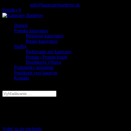
0911 82 52 52
info@karavanybardejov.sk
Položky 0
Domov
Ponuka karavanov
Prenájom karavanov
Predaj karavanov
Služby
Parkovanie pre karavany
Propán / Propán-bután
Doplnková výbava
Podmienky prenájmu
Ponúknite svoj karavan
Kontakt
Vyberte stranu
Košík
Váš košík je prázdny.
Vrátiť sa do obchodu